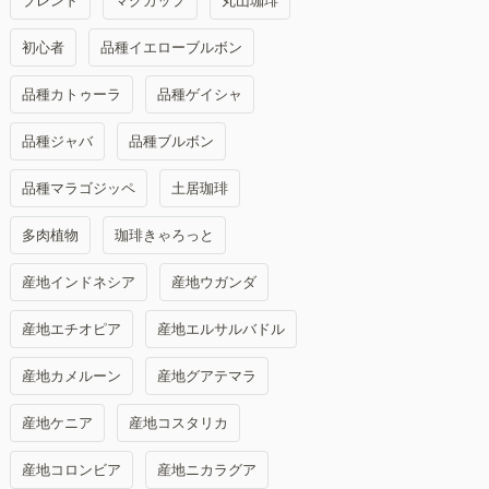
ブレンド
マグカップ
丸山珈琲
初心者
品種イエローブルボン
品種カトゥーラ
品種ゲイシャ
品種ジャバ
品種ブルボン
品種マラゴジッペ
土居珈琲
多肉植物
珈琲きゃろっと
産地インドネシア
産地ウガンダ
産地エチオピア
産地エルサルバドル
産地カメルーン
産地グアテマラ
産地ケニア
産地コスタリカ
産地コロンビア
産地ニカラグア