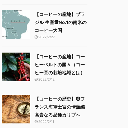
【コーヒーの産地】ブラ
ジル 生産量No.1の南米の
コーヒー大国
2022/2/27
【コーヒーの産地】コー
ヒーベルトの国々（コー
ヒー豆の栽培地域とは）
2022/2/12
【コーヒーの歴史】❹フ
ランス海軍士官の情熱編
高貴なる品種カリブへ
2022/2/11