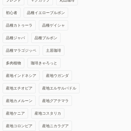
ブレンド
マグカップ
丸山珈琲
初心者
品種イエローブルボン
品種カトゥーラ
品種ゲイシャ
品種ジャバ
品種ブルボン
品種マラゴジッペ
土居珈琲
多肉植物
珈琲きゃろっと
産地インドネシア
産地ウガンダ
産地エチオピア
産地エルサルバドル
産地カメルーン
産地グアテマラ
産地ケニア
産地コスタリカ
産地コロンビア
産地ニカラグア