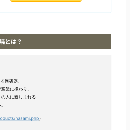
見焼とは？
ける陶磁器、
が窯業に携わり、
くの人に親しまれる
る。
products/hasami.php
）