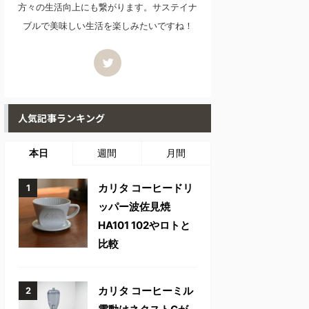
方々の生活向上にも繋がります。サステイナ
ブルで美味しい生活を楽しみたいですね！
人気記事ランキング
本日
週間
月間
カリタ コーヒードリ
ッパー波佐見焼
HA101 102やロトと
比較
カリタ コーヒーミル