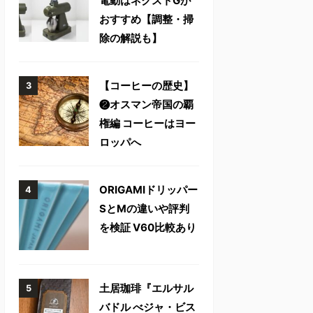
電動はネクストGが
おすすめ【調整・掃
除の解説も】
【コーヒーの歴史】
❷オスマン帝国の覇
権編 コーヒーはヨー
ロッパへ
ORIGAMIドリッパー
SとMの違いや評判
を検証 V60比較あり
土居珈琲『エルサル
バドル べジャ・ビス