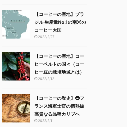
【コーヒーの産地】ブラ
ジル 生産量No.1の南米の
コーヒー大国
2022/2/27
【コーヒーの産地】コー
ヒーベルトの国々（コー
ヒー豆の栽培地域とは）
2022/2/12
【コーヒーの歴史】❹フ
ランス海軍士官の情熱編
高貴なる品種カリブへ
2022/2/11