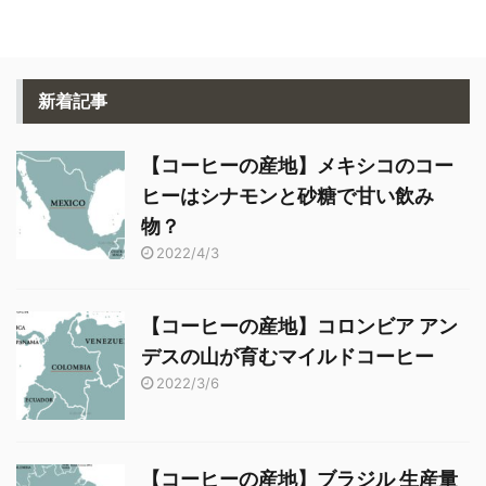
木は、スリランカ、インド、
大と共に、16世紀後半にはヨ
ジャワへと伝わります。 そし
ーロッパの知識人階級にその
てジャワ島から、ヨーロッ
存在が知られるようになりま
パ、さらには中米につながる
す。 ここまでが前回までのお
新たな展開が生まれるので
さらいです。 さて、その後コ
新着記事
す。 現代において中米はスペ
ーヒーはすぐにヨーロッパで
シャルティコーヒーの代表的
も栽培されるようになったの
産地のひとつですが、16世紀
でしょうか。 それが違うんで
【コーヒーの産地】メキシコのコー
から17世紀の歴史の舞台では
す。 16世紀後半はおろか、な
まだ登場していません。 この
んと18世紀初頭までの間、コ
ヒーはシナモンと砂糖で甘い飲み
記事では、ひとりのフランス
ーヒー栽培はイエメンで ...
物？
...
2022/4/3
【コーヒーの産地】コロンビア アン
デスの山が育むマイルドコーヒー
2022/3/6
【コーヒーの産地】ブラジル 生産量