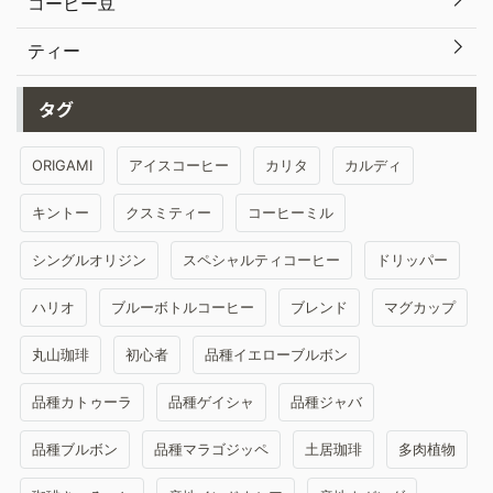
コーヒー豆
ティー
タグ
ORIGAMI
アイスコーヒー
カリタ
カルディ
キントー
クスミティー
コーヒーミル
シングルオリジン
スペシャルティコーヒー
ドリッパー
ハリオ
ブルーボトルコーヒー
ブレンド
マグカップ
丸山珈琲
初心者
品種イエローブルボン
品種カトゥーラ
品種ゲイシャ
品種ジャバ
品種ブルボン
品種マラゴジッペ
土居珈琲
多肉植物