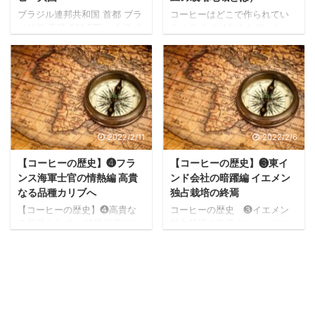
ブラジル連邦共和国 首都 ブラ
コーヒーはどこで作られてい
ジリア 面積 851.2万㎢ 人口 ２
るの？ あまり知られていない
億930万人（2017年） ポルト
事実だと思いますが、コーヒ
ガル語 通貨 レアル ブラジルの
ーは実は石油に次いで2番目に
コーヒー豆 ブラジルは南米の
取引量が多い貿易産品です。
中央に位置する大きな国で、
本当に世界中の人から求めら
赤道をまたがり南北半球に広
れている飲み物なんですね。
がっています。 そしてブラジ
では、それだけの量のコーヒ
ルは国土の半分以上が高原で
ー豆はどこで栽培されている
大部分は熱帯に属していると
のでしょうか？ 答えは「コー
2022/2/11
2022/2/6
いう国です。 その生産高がコ
ヒーベルト」でということに
ーヒー先物相場に大きな影響
なります。 コーヒーベルト：
【コーヒーの歴史】❹フラ
【コーヒーの歴史】❸東イ
を与えるブラジル。 それでは
コーヒー豆の栽培地域（北
ンス海軍士官の情熱編 高貴
ンド会社の暗躍編 イエメン
コーヒー大国ブラジルのコー
限・南限） 上の世界地図で示
なる品種カリブへ
独占栽培の終焉
ヒー豆の特徴を見ていきまし
しているように、コーヒーは
【コーヒーの歴史】❹高貴な
コーヒーの歴史 ❸イエメン
ょう。 ブラジルのコーヒーの
「コーヒーベルト」と呼ばれ
る品種カリブへ 15世紀半ばか
独占栽培の終焉 コーヒーはエ
特徴 ブラジルのコーヒーは一
る赤道をはさんだ南北緯約25
ら約250年間続いたイエメンで
チオピアからイエメンのアデ
言でいえばクセがなくマイル
度のエリアで生産されていま
のコーヒー独占栽培は、オラ
ン、そしてメッカ、メディナ
...
す。 全世界のうち60数カ国 ...
ンダ東インド会社の暗躍によ
といったイスラムの聖地を経
り終焉を迎えました。 オラン
てエジプトのカイロへと伝わ
ダ東インド会社によりモカか
りました。 そこからオスマン
ら持ち出されたコーヒーの苗
帝国の2人の皇帝による領土拡