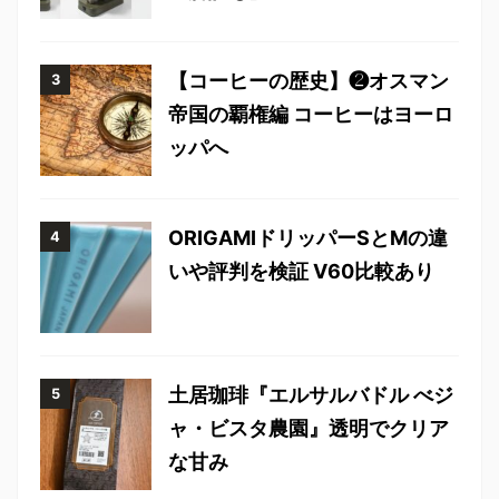
【コーヒーの歴史】❷オスマン
帝国の覇権編 コーヒーはヨーロ
ッパへ
ORIGAMIドリッパーSとMの違
いや評判を検証 V60比較あり
土居珈琲『エルサルバドル べジ
ャ・ビスタ農園』透明でクリア
な甘み