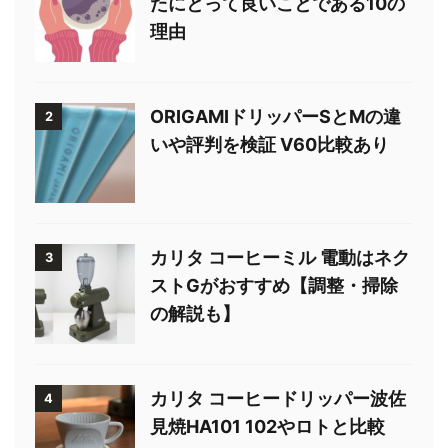
たにとって良いことである10の
理由
ORIGAMIドリッパーSとMの違
2
いや評判を検証 V60比較あり
カリタ コーヒーミル 電動はネク
3
ストGがおすすめ【調整・掃除
の解説も】
カリタ コーヒードリッパー波佐
4
見焼HA101 102やロトと比較